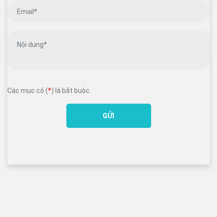
Các mục có (
*
) là bắt buộc.
GỬI