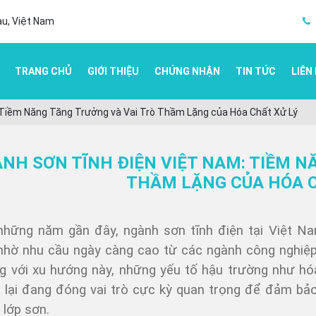
au, Việt Nam
TRANG CHỦ
GIỚI THIỆU
CHỨNG NHẬN
TIN TỨC
LIÊN
 Tiềm Năng Tăng Trưởng và Vai Trò Thầm Lặng của Hóa Chất Xử Lý
NH SƠN TĨNH ĐIỆN VIỆT NAM: TIỀM N
THẦM LẶNG CỦA HÓA C
những năm gần đây, ngành sơn tĩnh điện tại Việt N
nhờ nhu cầu ngày càng cao từ các ngành công nghiệp 
ng với xu hướng này, những yếu tố hậu trường như h
– lại đang đóng vai trò cực kỳ quan trọng để đảm bả
 lớp sơn.