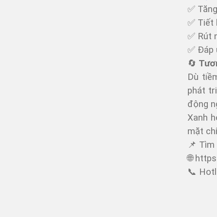
✅ Tăng 
✅ Tiết 
✅ Rút n
✅ Đáp ứ
🔄
Tươn
Dù tiề
phát tr
động n
Xanh hơ
mặt chí
📌 Tìm 
🌐
http
📞 Hotl