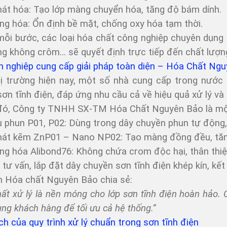
hát hóa: Tạo lớp màng chuyển hóa, tăng độ bám dính.
g hóa: Ổn định bề mặt, chống oxy hóa tạm thời.
ỗi bước, các loại hóa chất công nghiệp chuyên dụng 
g không crôm… sẽ quyết định trực tiếp đến chất lượn
 nghiệp cung cấp giải pháp toàn diện – Hóa Chất Ng
hị trường hiện nay, một số nhà cung cấp trong nước 
ơn tĩnh điện, đáp ứng nhu cầu cả về hiệu quả xử lý và 
đó, Công ty TNHH SX-TM Hóa Chất Nguyên Bảo là một 
 phun P01, P02: Dùng trong dây chuyền phun tự động, 
hát kẽm ZnP01 – Nano NP02: Tạo màng đồng đều, tăn
ng hóa Alibond76: Không chứa crom độc hại, thân thiệ
 tư vấn, lắp đặt dây chuyền sơn tĩnh điện khép kín, kế
n Hóa chất Nguyên Bảo chia sẻ:
ất xử lý là nền móng cho lớp sơn tĩnh điện hoàn hảo.
ng khách hàng để tối ưu cả hệ thống.”
ích của quy trình xử lý chuẩn trong sơn tĩnh điện