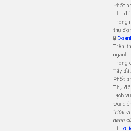
Phốt p
Thụ độn
Trong m
thụ độn
🧪
Doanh
Trên t
ngành s
Trong 
Tẩy dầu
Phốt p
Thụ độ
Dịch vụ
Đại diệ
“Hóa ch
hành cù
📊
Lợi 