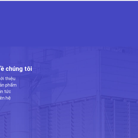
ề chúng tôi
iới thiệu
ản phẩm
in tức
iên hệ