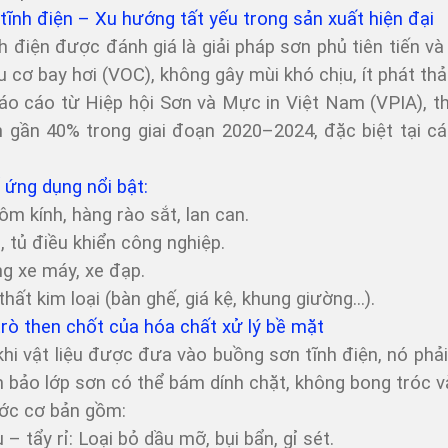
tĩnh điện – Xu hướng tất yếu trong sản xuất hiện đại
h điện được đánh giá là giải pháp sơn phủ tiên tiến v
 cơ bay hơi (VOC), không gây mùi khó chịu, ít phát thả
o cáo từ Hiệp hội Sơn và Mực in Việt Nam (VPIA), th
n gần 40% trong giai đoạn 2020–2024, đặc biệt tại 
ứng dụng nổi bật:
m kính, hàng rào sắt, lan can.
, tủ điều khiển công nghiệp.
g xe máy, xe đạp.
thất kim loại (bàn ghế, giá kệ, khung giường...).
trò then chốt của hóa chất xử lý bề mặt
hi vật liệu được đưa vào buồng sơn tĩnh điện, nó phải
bảo lớp sơn có thể bám dính chặt, không bong tróc v
ớc cơ bản gồm:
 – tẩy rỉ: Loại bỏ dầu mỡ, bụi bẩn, gỉ sét.