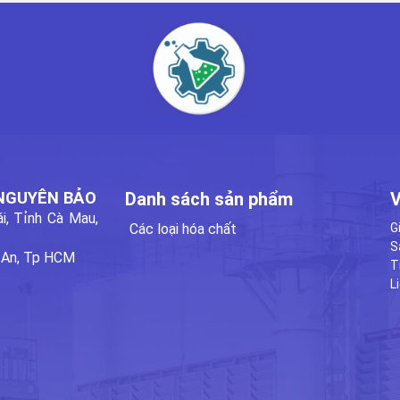
 NGUYÊN BẢO
Danh sách sản phẩm
V
i, Tỉnh Cà Mau,
Các loại hóa chất
G
S
 An, Tp HCM
T
L