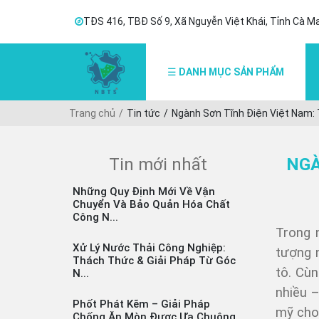
TĐS 416, TBĐ Số 9, Xã Nguyễn Việt Khái, Tỉnh Cà M
DANH MỤC SẢN PHẨM
☰
Trang chủ
Tin tức
Ngành Sơn Tĩnh Điện Việt Nam:
Tin mới nhất
NGÀ
Những Quy Định Mới Về Vận
Chuyển Và Bảo Quản Hóa Chất
Công N...
Trong 
Xử Lý Nước Thải Công Nghiệp:
tượng 
Thách Thức & Giải Pháp Từ Góc
tô. Cù
N...
nhiều 
Phốt Phát Kẽm – Giải Pháp
mỹ cho
Chống Ăn Mòn Được Ưa Chuộng