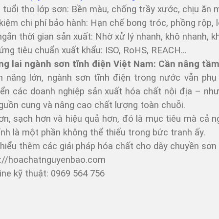
tuổi thọ lớp sơn: Bền màu, chống trầy xước, chịu ăn 
kiệm chi phí bảo hành: Hạn chế bong tróc, phồng rộp, 
gắn thời gian sản xuất: Nhờ xử lý nhanh, khô nhanh, k
ng tiêu chuẩn xuất khẩu: ISO, RoHS, REACH...
g lai ngành sơn tĩnh điện Việt Nam: Cần nâng tầm
m năng lớn, ngành sơn tĩnh điện trong nước vẫn phụ
iển các doanh nghiệp sản xuất hóa chất nội địa – nh
guồn cung và nâng cao chất lượng toàn chuỗi.
n, sạch hơn và hiệu quả hơn, đó là mục tiêu mà cả n
nh là một phần không thể thiếu trong bức tranh ấy.
hiểu thêm các giải pháp hóa chất cho dây chuyền sơn t
s://hoachatnguyenbao.com
ine kỹ thuật: 0969 564 756