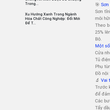
Trong...
🎯
Sơn 
Sơn tĩn
Xu Hướng Xanh Trong Ngành
môi hữu
Hóa Chất Công Nghiệp: Đổi Mới
Để T...
Theo bá
25% lê
Bộ.
Một số 
Cửa nhô
Tủ điện
Phụ tùn
Đồ nội 
🔬
Vai 
Trước k
để đảm 
Các bư
Tẩy dầu