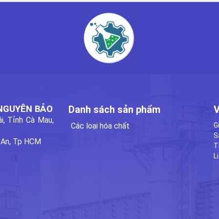
 NGUYÊN BẢO
Danh sách sản phẩm
V
i, Tỉnh Cà Mau,
Các loại hóa chất
G
S
 An, Tp HCM
T
L