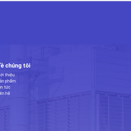
ề chúng tôi
iới thiệu
ản phẩm
in tức
iên hệ