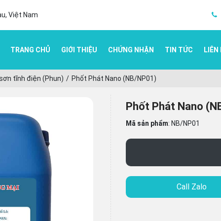
au, Việt Nam
TRANG CHỦ
GIỚI THIỆU
CHỨNG NHẬN
TIN TỨC
LIÊN
 sơn tĩnh điện (Phun)
Phốt Phát Nano (NB/NP01)
Phốt Phát Nano (N
Mã sản phẩm
:
NB/NP01
Call Zalo