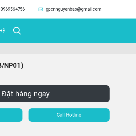
0969564756
gpcnnguyenbao@gmail.com
 HỆ
B/NP01)
Đặt hàng ngay
Call Hotline